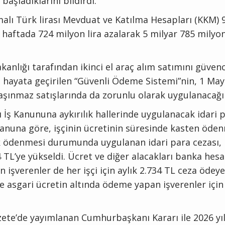
başladıklarını bildirdi.
alı Türk lirası Mevduat ve Katılma Hesapları (KKM) 9
haftada 724 milyon lira azalarak 5 milyar 785 milyon
kanlığı tarafından ikinci el araç alım satımını güvenc
n hayata geçirilen “Güvenli Ödeme Sistemi”nin, 1 May
aşınmaz satışlarında da zorunlu olarak uygulanacağı 
ı İş Kanununa aykırılık hallerinde uygulanacak idari p
. Kanuna göre, işçinin ücretinin süresinde kasten öd
k ödenmesi durumunda uygulanan idari para cezası, i
4 TL’ye yükseldi. Ücret ve diğer alacakları banka hes
 işverenler de her işçi için aylık 2.734 TL ceza ödey
ye asgari ücretin altında ödeme yapan işverenler için
ete’de yayımlanan Cumhurbaşkanı Kararı ile 2026 yıl