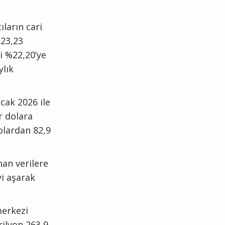
ıların cari
%23,23
i %22,20’ye
ylık
cak 2026 ile
r dolara
olardan 82,9
an verilere
yi aşarak
merkezi
rilyon 263,9