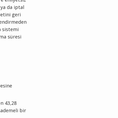
 ya da iptal
yetini geri
rlendirmeden
a sistemi
yma süresi
yesine
en 43,28
kademeli bir