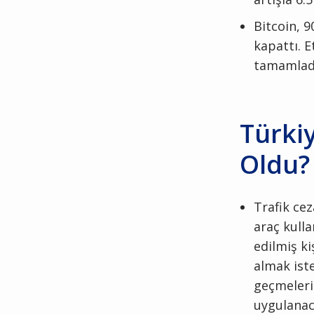
Bitcoin, 
kapattı. E
tamamlad
Türki
Oldu?
Trafik cez
araç kulla
edilmiş ki
almak ist
geçmeleri 
uygulanaca