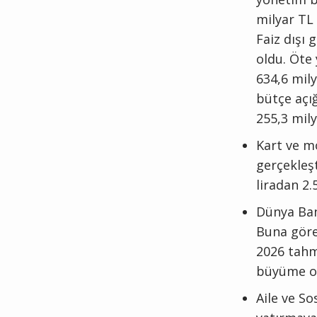
milyar TL
Faiz dışı 
oldu. Öte 
634,6 mily
bütçe açığ
255,3 mily
Kart ve m
gerçekleşt
liradan 2.5
Dünya Ban
Buna göre 
2026 tahmi
büyüme ora
Aile ve S