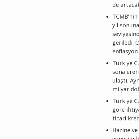
de artacak
TCMB’nin P
yıl sonun
seviyesin
geriledi. 
enflasyon 
Türkiye C
sona eren
ulaştı. Ay
milyar dol
Türkiye C
göre ihtiy
ticari kre
Hazine ve 
yönetim bü