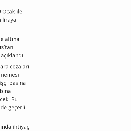
 Ocak ile
 liraya
e altına
ıs’tan
açıklandı.
ara cezaları
enmemesi
şçi başına
abına
ecek. Bu
 de geçerli
ında ihtiyaç