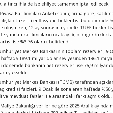
, altıncı ihlalde ise ehliyet tamamen iptal edilecek.
iyasa Katılımcıları Anketi sonuçlarına göre, katılımc
a ilişkin tüketici enflasyonu beklentisi bu dönemde 
de oluşurken, 12 ay sonrasına yönelik TÜFE beklentis
Öte yandan katılımcıların ocak ayı için öngördükleri a
artışı ise %3,76 olarak belirlendi.
umhuriyet Merkez Bankası’nın toplam rezervleri, 9 O
 haftada 189,1 milyar dolar seviyesinden 196,1 milya
nı dönemde bankanın net rezervleri ise 76,9 milyar d
ara yükseldi.
umhuriyet Merkez Bankası (TCMB) tarafından açıklan
aç kredisi faizleri, 9 Ocak ile sona eren haftada %50'
di ve mevduat faizleri ile arasındaki farkı açmış oldu.
Maliye Bakanlığı verilerine göre 2025 Aralık ayında 
tçe giderleri 1 trilyon 792 milyar TL, gelirler ise 1 t