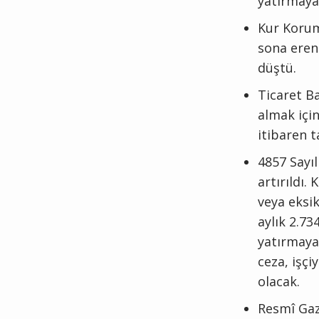
yatırmaya 
Kur Korum
sona eren 
düştü.
Ticaret Ba
almak içi
itibaren t
4857 Sayıl
artırıldı
veya eksi
aylık 2.73
yatırmayan
ceza, işçi
olacak.
Resmî Gaz