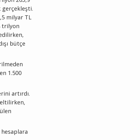
 gerçekleşti.
1,5 milyar TL
 trilyon
edilirken,
 dışı bütçe
irilmeden
ren 1.500
ini artırdı.
ltilirken,
rülen
ı hesaplara