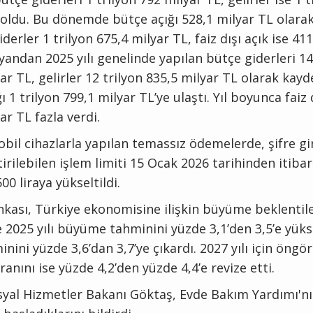
 oldu. Bu dönemde bütçe açığı 528,1 milyar TL olarak
giderler 1 trilyon 675,4 milyar TL, faiz dışı açık ise 41
yandan 2025 yılı genelinde yapılan bütçe giderleri 14
ar TL, gelirler 12 trilyon 835,5 milyar TL olarak kayd
ı 1 trilyon 799,1 milyar TL’ye ulaştı. Yıl boyunca faiz
ar TL fazla verdi.
obil cihazlarla yapılan temassız ödemelerde, şifre g
irilebilen işlem limiti 15 Ocak 2026 tarihinden itiba
00 liraya yükseltildi.
kası, Türkiye ekonomisine ilişkin büyüme beklentiler
2025 yılı büyüme tahminini yüzde 3,1’den 3,5’e yükse
nini yüzde 3,6’dan 3,7’ye çıkardı. 2027 yılı için öngö
nını ise yüzde 4,2’den yüzde 4,4’e revize etti.
osyal Hizmetler Bakanı Göktaş, Evde Bakım Yardımı'n