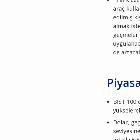
araç kulla
edilmiş ki
almak ist
geçmeleri 
uygulanaca
de artacak
Piyasa
BIST 100 e
yükselere
Dolar, geç
seviyesine
artışla 6.