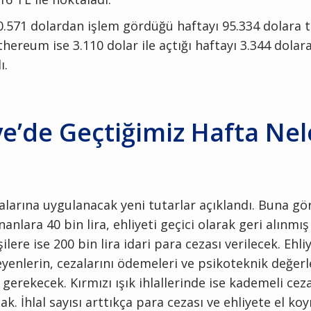
90.571 dolardan işlem gördüğü haftayı 95.334 dolara
thereum ise 3.110 dolar ile açtığı haftayı 3.344 dolar
ı.
ye’de Geçtiğimiz Hafta Nel
alarına uygulanacak yeni tutarlar açıklandı. Buna gör
nanlara 40 bin lira, ehliyeti geçici olarak geri alınmış
şilere ise 200 bin lira idari para cezası verilecek. Ehli
eyenlerin, cezalarını ödemeleri ve psikoteknik değe
gerekecek. Kırmızı ışık ihlallerinde ise kademeli cez
k. İhlal sayısı arttıkça para cezası ve ehliyete el ko