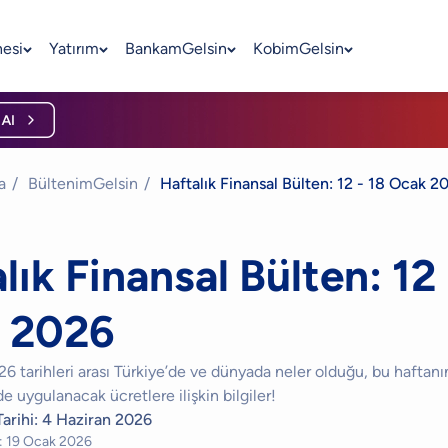
nesi
Yatırım
BankamGelsin
KobimGelsin
a
/
BültenimGelsin
/
Haftalık Finansal Bülten: 12 - 18 Ocak 2
lık Finansal Bülten: 12 
 2026
6 tarihleri arası Türkiye’de ve dünyada neler olduğu, bu haftan
nde uygulanacak ücretlere ilişkin bilgiler!
arihi:
4 Haziran 2026
:
19 Ocak 2026