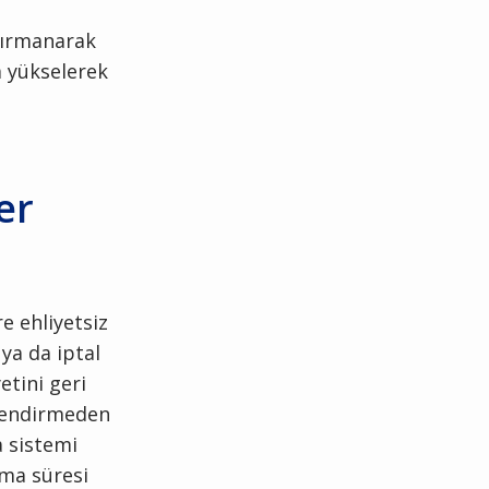
 tırmanarak
a yükselerek
er
e ehliyetsiz
 ya da iptal
yetini geri
rlendirmeden
a sistemi
yma süresi