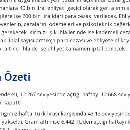
nanlara 40 bin lira, ehliyeti geçici olarak geri alınmış
şilere ise 200 bin lira idari para cezası verilecek. Ehli
eyenlerin, cezalarını ödemeleri ve psikoteknik değe
gerekecek. Kırmızı ışık ihlallerinde ise kademeli cez
k. İhlal sayısı arttıkça para cezası ve ehliyete el ko
, altıncı ihlalde ise ehliyet tamamen iptal edilecek.
 Özeti
ndeksi, 12.267 seviyesinde açtığı haftayı 12.668 sevi
k kapattı.
tiğimiz hafta Türk lirası karşısında 43,13 seviyesind
 yükseldi. Gram altın ise 6.442 TL’den açtığı haftayı 
516 TL ile noktaladı.