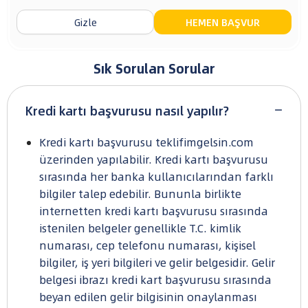
Axess’e özel A101 Ekstra’da 400 TL chip-para!
Gizle
HEMEN BAŞVUR
Dyson'da peşin fiyatına 9 taksit!
Vestel'de peşin fiyatına 9 taksit!
Axess’e özel H&M’de 300 TL İndirim!
Sık Sorulan Sorular
Korkmaz'da 750 TL chip-para, üstelik peşin fiyatına 9
taksit fırsatı!
Kredi kartı başvurusu nasıl yapılır?
Kredi kartı başvurusu teklifimgelsin.com
üzerinden yapılabilir. Kredi kartı başvurusu
sırasında her banka kullanıcılarından farklı
bilgiler talep edebilir. Bununla birlikte
internetten kredi kartı başvurusu sırasında
istenilen belgeler genellikle T.C. kimlik
numarası, cep telefonu numarası, kişisel
bilgiler, iş yeri bilgileri ve gelir belgesidir. Gelir
belgesi ibrazı kredi kart başvurusu sırasında
beyan edilen gelir bilgisinin onaylanması