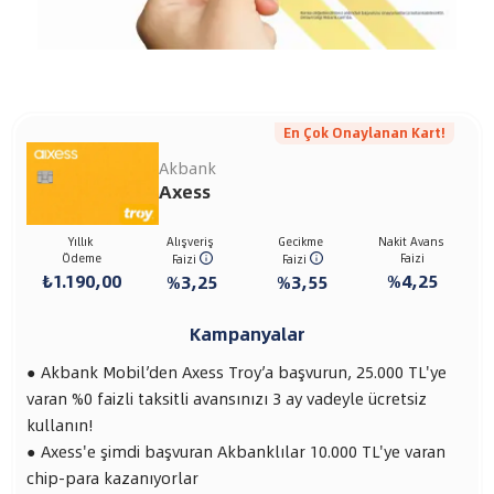
En Çok Onaylanan Kart!
Akbank
Axess
Yıllık
Alışveriş
Gecikme
Nakit Avans
Ödeme
Faizi
Faizi
Faizi
₺1.190,00
%4,25
%3,25
%3,55
Kampanyalar
Akbank Mobil’den Axess Troy’a başvurun, 25.000 TL'ye
varan %0 faizli taksitli avansınızı 3 ay vadeyle ücretsiz
kullanın!
Axess'e şimdi başvuran Akbanklılar 10.000 TL'ye varan
chip-para kazanıyorlar