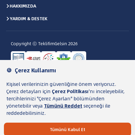
HAKKIMIZDA
YARDIM & DESTEK
Copyright ⓒ TeklifimGelsin
2026
Kullanıcı Sözleşmesi
Gizlilik Politikası ve KVKK
Veri Saklama ve İmha Politikası
Çerez Politikası
TG Para Şartnamesi
Şeffaflık Metni
TeklifimGelsin, finansal ürünleri karşılaştırıp
başvurunuzu bankaya iletmenize yardımcı olan bir
aracı platformdur. Faiz oranları, yıllık aidatlar ve onay
koşulları tamamen bankalara bağlı olarak değişiklik
gösterebilir. Süreçteki nihai onay, sözleşme adımları ve