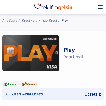
Ana Sayfa
/
Kredi Kartı
/
Yapı Kredi
/
Play
Play
Yapı Kredi
Aidatsız
Öğrenci


Ücretsiz
Yıllık Kart Aidat Ücreti