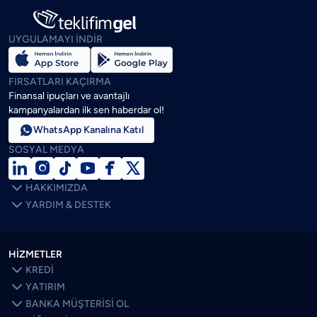
UYGULAMAYI İNDİR
FIRSATLARI KAÇIRMA
Finansal ipuçları ve avantajlı
kampanyalardan ilk sen haberdar ol!

WhatsApp Kanalına Katıl
SOSYAL MEDYA







HAKKIMIZDA

YARDIM & DESTEK
HİZMETLER

KREDİ

YATIRIM

BANKA MÜŞTERİSİ OL