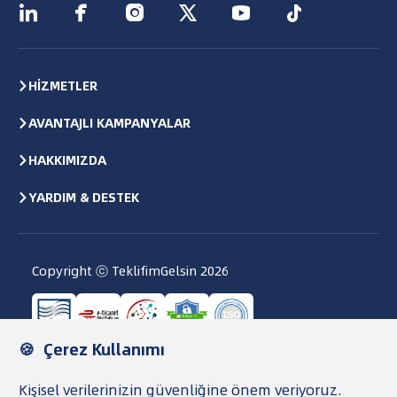






HİZMETLER
AVANTAJLI KAMPANYALAR
HAKKIMIZDA
YARDIM & DESTEK
Copyright ⓒ TeklifimGelsin
2026
Kullanıcı Sözleşmesi
Gizlilik Politikası ve KVKK
Veri Saklama ve İmha Politikası
Çerez Politikası
TG Para Şartnamesi
Şeffaflık Metni