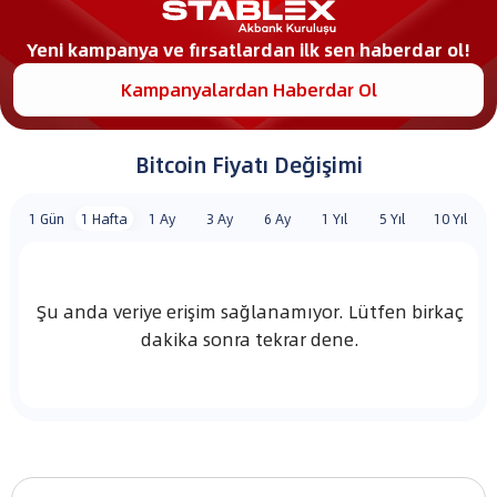
Yeni kampanya ve fırsatlardan ilk sen haberdar ol!
Kampanyalardan Haberdar Ol
Bitcoin
Fiyatı
Değişimi
1 Gün
1 Hafta
1 Ay
3 Ay
6 Ay
1 Yıl
5 Yıl
10 Yıl
Şu anda veriye erişim sağlanamıyor. Lütfen birkaç
dakika sonra tekrar dene.