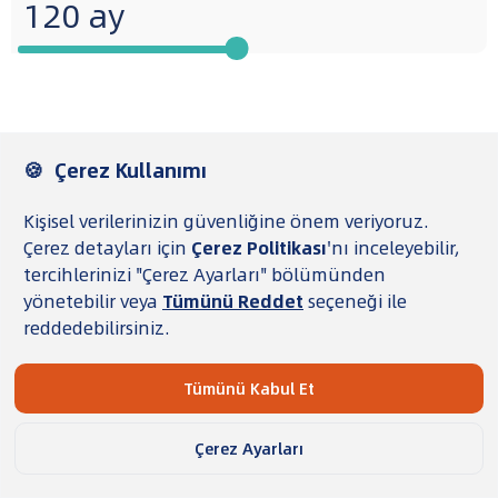
₺
2.000.000
120
Ay vadeli
Teklifleri Gör
powered by